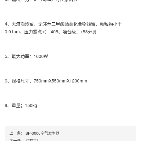
4、无液滴残留、无邻苯二甲酸酯类化合物残留、颗粒物小于
0.01um、压力露点＜－405、噪音级：<58分贝
5、最大功率：1600W
6、规格尺寸：750mmX550mmX1200mm
8、重量；150kg
上一条：
SP-3000空气发生器
下一条：
没有了！