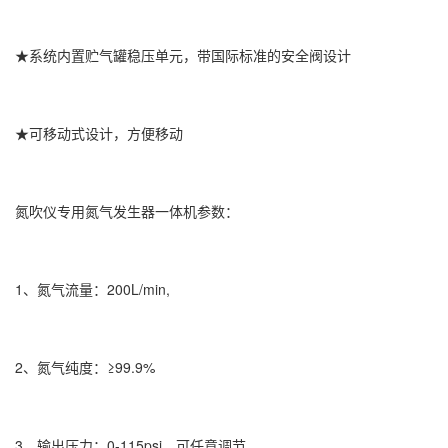
★系统内置贮气罐稳压单元，带国际标准的安全阀设计
★可移动式设计，方便移动
氮吹仪专用氮气发生器一体机参数：
1、氮气流量：200L/min,
2、氮气纯度：≥99.9%
3、输出压力：0-115psi，可任意调节