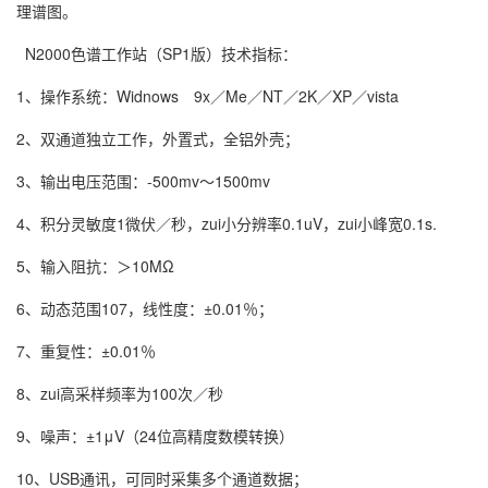
理谱图。
N2000色谱工作站（SP1版）技术指标：
1、操作系统：Widnows 9x／Me／NT／2K／XP／vista
2、双通道独立工作，外置式，全铝外壳；
3、输出电压范围：-500mv～1500mv
4、积分灵敏度1微伏／秒，zui小分辨率0.1uV，zui小峰宽0.1s.
5、输入阻抗：＞10MΩ
6、动态范围107，线性度：±0.01％；
7、重复性：±0.01％
8、zui高采样频率为100次／秒
9、噪声：±1μV（24位高精度数模转换）
10、USB通讯，可同时采集多个通道数据；