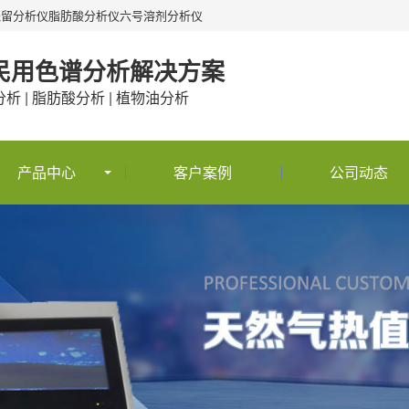
残留分析仪
脂肪酸分析仪
六号溶剂分析仪
/民用色谱分析解决方案
析 | 脂肪酸分析 | 植物油分析
产品中心
客户案例
公司动态