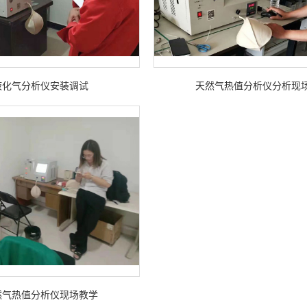
液化气分析仪安装调试
天然气热值分析仪分析现
然气热值分析仪现场教学