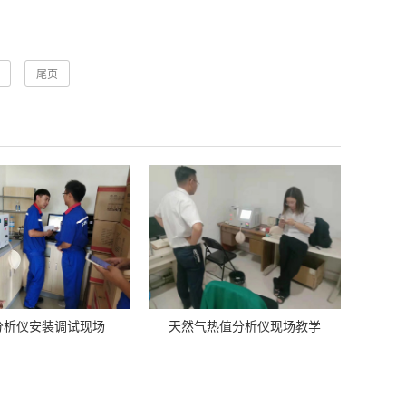
尾页
分析仪安装调试现场
天然气热值分析仪现场教学