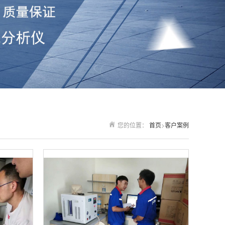
您的位置：
首页
>
客户案例