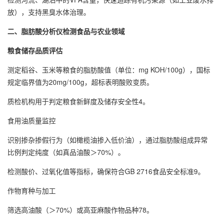
放），支持黑臭水体治理‌。
二、
脂肪酸分析仪检测
食品与农业领域‌
‌粮食储存品质评估‌
测定稻谷、玉米等粮食的‌脂肪酸值‌（单位：mg KOH/100g），国标
规定临界值为20mg/100g，超标表明酸败变质‌。
质检机构用于判定粮食新鲜度及储存安全性‌4。
‌食用油质量监控‌
识别掺杂掺假行为（如橄榄油掺入低价油），通过‌脂肪酸组成异常
比例判定纯度‌（如真品油酸＞70%）‌。
检测酸价、过氧化值等指标，确保符合GB 2716食品安全标准‌9。
‌作物育种与加工‌
筛选高油酸（＞70%）或高亚麻酸作物品种‌78。