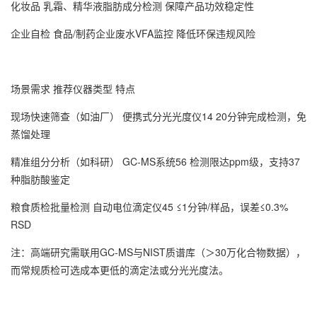
‌化妆品‌ 乳霜、精华液脂肪成分检测 保障产品功效稳定性‌
‌企业自检‌ 食品/制药企业废水VFA监控 降低环保违规风险‌
‌场景需求‌ ‌推荐仪器类型‌ ‌特点‌
现场快速筛查（如油厂） 便携式分光光度仪‌14 20分钟完成检测，免
蒸馏处理
精准组分分析（如科研） GC-MS系统‌56 检测限达ppm级，支持37
种脂肪酸鉴定
粮食质检批量检测 自动电位滴定仪‌45 ≤1分钟/样品，误差≤0.3%
RSD
‌注‌：高端研究需联用GC-MS与NIST质谱库（＞30万化合物数据）‌，
而常规质检可选成本更低的滴定法或分光光度法‌。