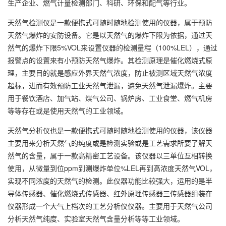
生产企业、燃气计量检测部门、科研、环保和配气等行业。
天然气检测仪是一款便携式可随时随地检测使用的仪器，属于预防
天然气爆炸的安防设备。它是以天然气的爆炸下限为依据，通过天
然气的爆炸下限5%VOL来设置仪器的检测量程（100%LEL），通过
报警点的设置来有小预防天然气爆炸。其检测原理是催化燃烧式原
理，主要目的就是感应外界天然气浓度，防止被测区域天然气浓度
超标，进而有效预防工业天然气泄漏，避免天然气泄漏爆炸。主要
用于餐饮酒店、加气站、煤气公司、锅炉房、工业食堂、燃气机房
等等存在或是使用天然气的工业领域。
天然气分析仪也是一款便携式可随时随地检测使用的仪器，该仪器
主要用来分析天然气的纯度或是检测实验或是工艺需求所要了解天
然气的含量，属于一款高精密工艺设备。该仪器以三单位互相转换
使用，从微量到位ppm到测爆炸单位%LEL再到高浓度天然气VOL，
实现不同浓度的天然气的检测。此仪器功能比较强大，运用的是半
导体传感器、催化燃烧式传感器、红外原理传感器三传感器组装在
仪器形成一个大气上档次的工艺分析仪仪器。主要用于天然气公司
分析天然气纯度、实验室天然气含量分析等等工业领域。